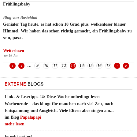
Frühlingsbaby
Blog von Basteldad
Genialer Tag heute, es hat schon 10 Grad plus, wolkenloser blauer
HImmel. Wir haben das schon richtig gemacht, ein Frühlingsbaby zu
sein, passt.
Weiterlesen
on
16
Jan
…
9
10
11
12
13
14
15
16
17
Seiten
EXTERNE
BLOGS
Link- & Lesetipps #4: Diese Woche unbedingt lesen
Wochenende – das klingt für manchen nach viel Zeit, nach
Entspannung und Ausgleich. Viele Eltern aber singen am...
im Blog
Papalapapi
mehr lesen
Es geht weiter!