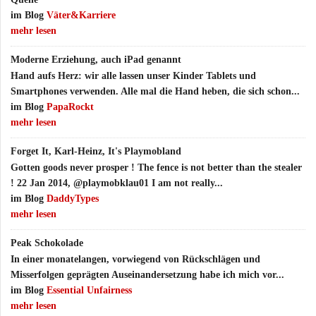
im Blog
Väter&Karriere
mehr lesen
Moderne Erziehung, auch iPad genannt
Hand aufs Herz: wir alle lassen unser Kinder Tablets und
Smartphones verwenden. Alle mal die Hand heben, die sich schon...
im Blog
PapaRockt
mehr lesen
Forget It, Karl-Heinz, It's Playmobland
Gotten goods never prosper ! The fence is not better than the stealer
! 22 Jan 2014, @playmobklau01 I am not really...
im Blog
DaddyTypes
mehr lesen
Peak Schokolade
In einer monatelangen, vorwiegend von Rückschlägen und
Misserfolgen geprägten Auseinandersetzung habe ich mich vor...
im Blog
Essential Unfairness
mehr lesen