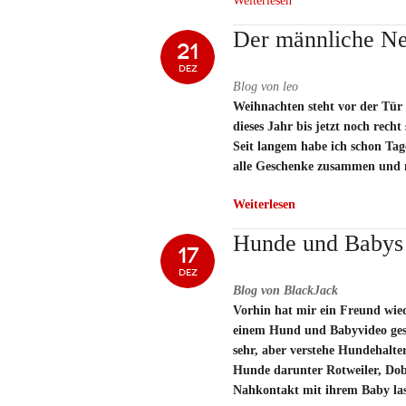
Weiterlesen
Der männliche Ne
21
DEZ
Blog von leo
Weihnachten steht vor der Tür 
dieses Jahr bis jetzt noch recht
Seit langem habe ich schon Tag
alle Geschenke zusammen und 
Weiterlesen
Hunde und Babys
17
DEZ
Blog von BlackJack
Vorhin hat mir ein Freund wie
einem Hund und Babyvideo ges
sehr, aber verstehe Hundehalter
Hunde darunter Rotweiler, Do
Nahkontakt mit ihrem Baby las