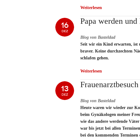
Weiterlesen
Papa werden und
16
DEZ
Blog von Basteldad
Seit wir ein Kind erwarten, ist
braver. Keine durchzechten Nä
schlafen gehen.
Weiterlesen
Frauenarztbesuch 
13
DEZ
Blog von Basteldad
Heute waren wir wieder zur Ko
beim Gynäkologen meiner Freu
wie das andere werdende Väter
war bis jetzt bei allen Termin
bei den kommenden Terminen d