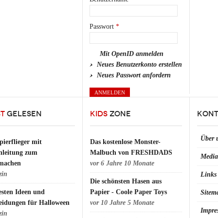
Passwort
*
Mit OpenID anmelden
Neues Benutzerkonto erstellen
Neues Passwort anfordern
ST
GELESEN
KIDS
ZONE
KONT
Über 
pierflieger mit
Das kostenlose Monster-
nleitung zum
Malbuch von FRESHDADS
Media
machen
vor
6 Jahre 10 Monate
zin
Links
Die schönsten Hasen aus
esten Ideen und
Papier - Coole Paper Toys
Sitem
eidungen für Halloween
vor
10 Jahre 5 Monate
Impre
zin