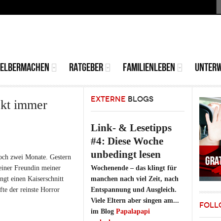
S
MAIN
MENU
SELBERMACHEN
RATGEBER
FAMILIENLEBEN
UNTER
EXTERNE
BLOGS
ckt immer
Link- & Lesetipps
#4: Diese Woche
unbedingt lesen
noch zwei Monate. Gestern
einer Freundin meiner
Wochenende – das klingt für
gt einen Kaiserschnitt
manchen nach viel Zeit, nach
te der reinste Horror
Entspannung und Ausgleich.
Viele Eltern aber singen am...
FOLL
im Blog
Papalapapi