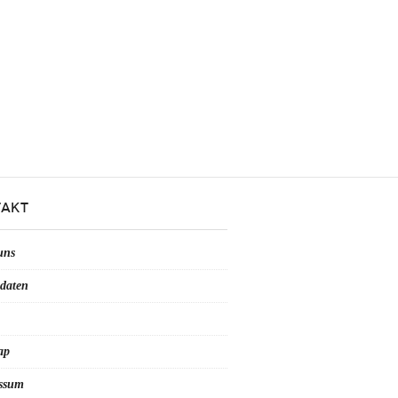
AKT
uns
daten
ap
ssum