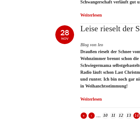
Schwangerschaft verläuft gut 
Weiterlesen
Leise rieselt der 
28
NOV
Blog von leo
Draußen rieselt der Schnee v
Wohnzimmer brennt schon die 
Schwiegermama selbstgebastelt
Radio läuft schon Last Christ
und runter. Ich bin noch gar ni
in Weihanchtsstimmung!
Weiterlesen
10
11
12
13
14
…
Seiten