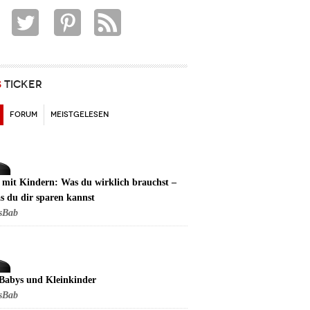
S
TICKER
(AKTIVER REITER)
FORUM
MEISTGELESEN
 mit Kindern: Was du wirklich brauchst –
s du dir sparen kannst
sBab
 Babys und Kleinkinder
sBab