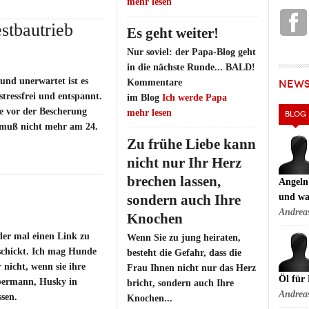
mehr lesen
stbautrieb
Es geht weiter!
Nur soviel: der Papa-Blog geht
in die nächste Runde... BALD!
und unerwartet ist es
Kommentare
NEW
 stressfrei und entspannt.
im Blog
Ich werde Papa
e vor der Bescherung
mehr lesen
BLOG
muß nicht mehr am 24.
Zu frühe Liebe kann
nicht nur Ihr Herz
brechen lassen,
Angeln
sondern auch Ihre
und wa
Andrea
Knochen
der mal einen Link zu
Wenn Sie zu jung heiraten,
chickt. Ich mag Hunde
besteht die Gefahr, dass die
 nicht, wenn sie ihre
Frau Ihnen nicht nur das Herz
Öl für
bermann, Husky in
bricht, sondern auch Ihre
Andrea
sen.
Knochen...