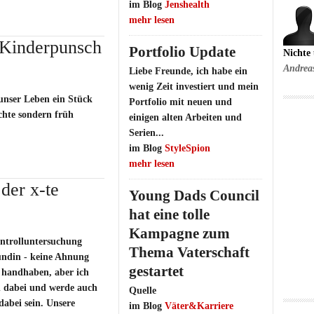
im Blog
Jenshealth
mehr lesen
 Kinderpunsch
Portfolio Update
Nichte
Andrea
Liebe Freunde, ich habe ein
wenig Zeit investiert und mein
 unser Leben ein Stück
Portfolio mit neuen und
chte sondern früh
einigen alten Arbeiten und
Serien...
im Blog
StyleSpion
mehr lesen
der x-te
Young Dads Council
hat eine tolle
Kampagne zum
ntrolluntersuchung
Thema Vaterschaft
ndin - keine Ahnung
gestartet
 handhaben, aber ich
en dabei und werde auch
Quelle
abei sein. Unsere
im Blog
Väter&Karriere