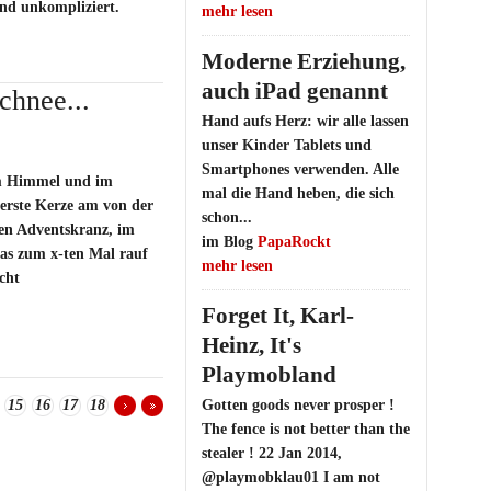
und unkompliziert.
mehr lesen
Moderne Erziehung,
auch iPad genannt
Schnee...
Hand aufs Herz: wir alle lassen
unser Kinder Tablets und
Smartphones verwenden. Alle
om Himmel und im
mal die Hand heben, die sich
erste Kerze am von der
schon...
en Adventskranz, im
im Blog
PapaRockt
mas zum x-ten Mal rauf
mehr lesen
cht
Forget It, Karl-
Heinz, It's
Playmobland
15
16
17
18
Gotten goods never prosper !
The fence is not better than the
stealer ! 22 Jan 2014,
@playmobklau01 I am not