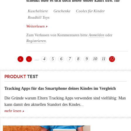
schenkt oder es sich doch lieber selber kauft bzw. für
Kuscheltiere
Geschenke
Cooles für Kinder
Roadkill Toys
Weiterlesen
über Schräge Kuscheltiere!
Zum Verfassen von Kommentaren bitte
Anmelden
oder
Registrieren
.
…
4
5
6
7
8
9
10
11
12
Seiten
PRODUKT
TEST
Tracking Apps für das Smartphone deines Kindes im Vergleich
Die Gründe warum Eltern Tracking Apps verwenden sind vielfältig: Man
kann damit den aktuellen Standort des Kindes...
mehr lesen