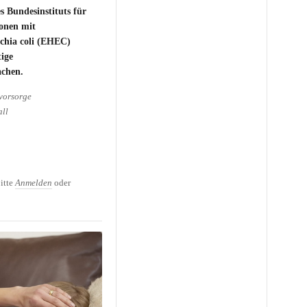
 Bundesinstituts für
ionen mit
chia coli (EHEC)
tige
achen.
vorsorge
all
 können für Kinder
n haben
itte
Anmelden
oder