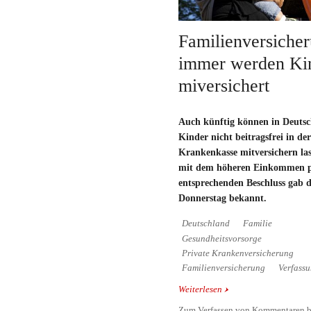
Familienversicher
immer werden Kin
miversichert
Auch künftig können in Deutsc
Kinder nicht beitragsfrei in der
Krankenkasse mitversichern las
mit dem höheren Einkommen pri
entsprechenden Beschluss gab
Donnerstag bekannt.
Deutschland
Familie
Gesundheitsvorsorge
Private Krankenversicherung
Familienversicherung
Verfassu
Weiterlesen
über Familienversicher
Kinder kostenlos miver
Zum Verfassen von Kommentaren b