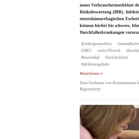
neues Verbrauchermerkblatt des
Risikobewertung (BfR). Infekt
enterohämorrhagischen Escheri
können leichte bis schwere, blu
Durchfallerkrankungen verurs
Kindergesundheit
Gesundheits
EHEC
rohes Fleisch
Durchf
Bauernhof
Streicheltiere
Infektionsgefahr
Weiterlesen
über EHEC-Infektionen
schwerwiegende Folge
Zum Verfassen von Kommentaren b
Registrieren
.