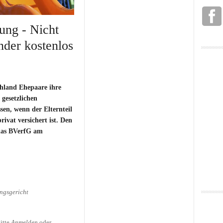
ung - Nicht
der kostenlos
hland Ehepaare ihre
 gesetzlichen
sen, wenn der Elternteil
vat versichert ist. Den
 das BVerfG am
ngsgericht
ung - Nicht immer werden
sichert
itte
Anmelden
oder