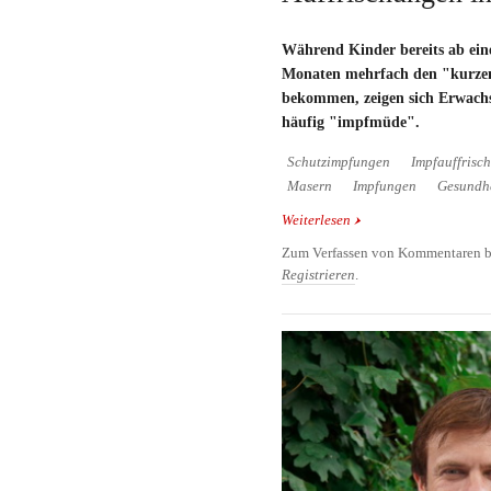
Während Kinder bereits ab ein
Monaten mehrfach den "kurzen
bekommen, zeigen sich Erwachs
häufig "impfmüde".
Schutzimpfungen
Impfauffrisc
Masern
Impfungen
Gesundhe
Weiterlesen
über Schutzimpfungen 
Auffrischungen informi
Zum Verfassen von Kommentaren b
Registrieren
.