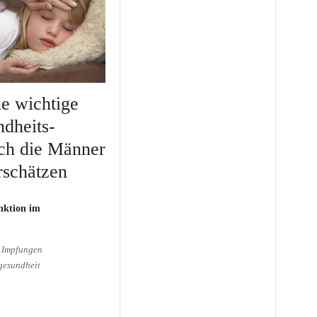
ne wichtige
ndheits-
uch die Männer
rschätzen
nktion im
Impfungen
gesundheit
e wichtige Rolle in der
aber auch die Männer sind