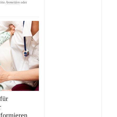
itte
Anmelden
oder
für
r
nformieren