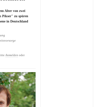
em Alter von zwei
 Pikser" zu spüren
ene in Deutschland
hung
itsvorsorge
für Erwachsene: Über
eren
itte
Anmelden
oder