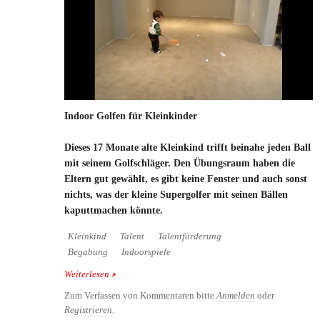
Indoor Golfen für Kleinkinder
Dieses 17 Monate alte Kleinkind trifft beinahe jeden Ball
mit seinem Golfschläger. Den Übungsraum haben die
Eltern gut gewählt, es gibt keine Fenster und auch sonst
nichts, was der kleine Supergolfer mit seinen Bällen
kaputtmachen könnte.
Kleinkind
Talent
Talentförderung
Begabung
Indoorspiele
Weiterlesen
über Indoor Golfen für Kleinkinder
Zum Verfassen von Kommentaren bitte
Anmelden
oder
Registrieren
.