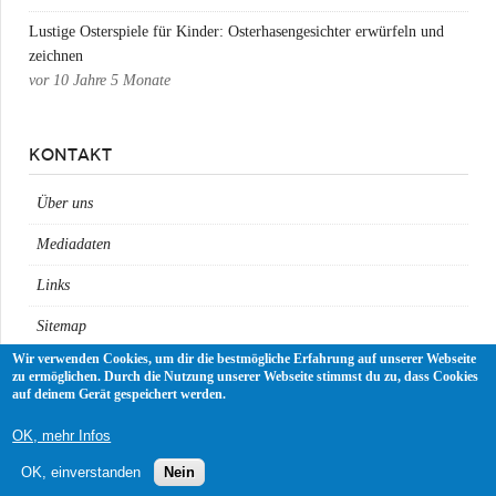
Lustige Osterspiele für Kinder: Osterhasengesichter erwürfeln und
zeichnen
vor
10 Jahre 5 Monate
KONTAKT
Über uns
Mediadaten
Links
Sitemap
Wir verwenden Cookies, um dir die bestmögliche Erfahrung auf unserer Webseite
Impressum
zu ermöglichen. Durch die Nutzung unserer Webseite stimmst du zu, dass Cookies
auf deinem Gerät gespeichert werden.
Datenschutz
OK, mehr Infos
OK, einverstanden
Nein
FRESH DADS Väter - Helden - Idole