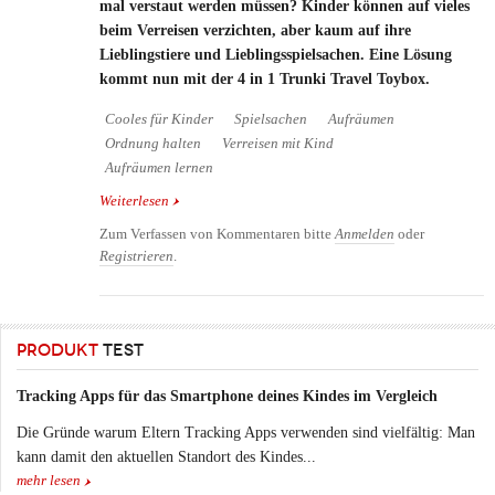
mal verstaut werden müssen? Kinder können auf vieles
beim Verreisen verzichten, aber kaum auf ihre
Lieblingstiere und Lieblingsspielsachen. Eine Lösung
kommt nun mit der 4 in 1 Trunki Travel Toybox.
Cooles für Kinder
Spielsachen
Aufräumen
Ordnung halten
Verreisen mit Kind
Aufräumen lernen
Weiterlesen
über Trunki Travel Toy Box - zum Spielsachen
verstauen und mit auf die Reise nehmen
Zum Verfassen von Kommentaren bitte
Anmelden
oder
Registrieren
.
PRODUKT
TEST
Tracking Apps für das Smartphone deines Kindes im Vergleich
Die Gründe warum Eltern Tracking Apps verwenden sind vielfältig: Man
kann damit den aktuellen Standort des Kindes...
mehr lesen