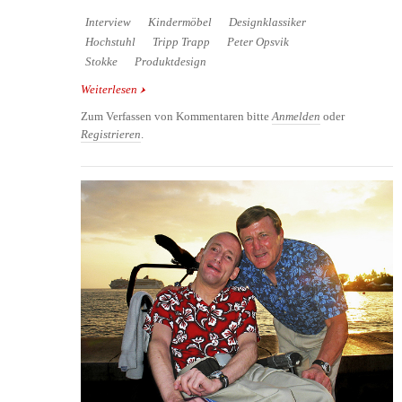
Interview
Kindermöbel
Designklassiker
Hochstuhl
Tripp Trapp
Peter Opsvik
Stokke
Produktdesign
Weiterlesen
über Ein Interview mit dem Designer des Tripp
Trapp® - Peter Opsvik
Zum Verfassen von Kommentaren bitte
Anmelden
oder
Registrieren
.