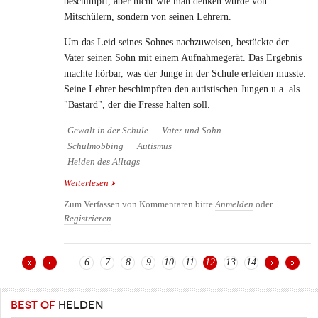
beschimpft, aber nicht wie man denken würde von
Mitschülern, sondern von seinen Lehrern.
Um das Leid seines Sohnes nachzuweisen, bestückte der
Vater seinen Sohn mit einem Aufnahmegerät. Das Ergebnis
machte hörbar, was der Junge in der Schule erleiden musste.
Seine Lehrer beschimpften den autistischen Jungen u.a. als
"Bastard", der die Fresse halten soll.
Gewalt in der Schule
Vater und Sohn
Schulmobbing
Autismus
Helden des Alltags
Weiterlesen
über Ein Vater deckt auf - Teacher/Bully:
Autistischer Sohn von Lehrern schikaniert
Zum Verfassen von Kommentaren bitte
Anmelden
oder
Registrieren
.
…
6
7
8
9
10
11
12
13
14
Seiten
BEST OF
HELDEN