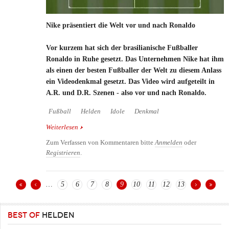
Nike präsentiert die Welt vor und nach Ronaldo
Vor kurzem hat sich der brasilianische Fußballer
Ronaldo in Ruhe gesetzt. Das Unternehmen Nike hat ihm
als einen der besten Fußballer der Welt zu diesem Anlass
ein Videodenkmal gesetzt. Das Video wird aufgeteilt in
A.R. und D.R. Szenen - also vor und nach Ronaldo.
Fußball
Helden
Idole
Denkmal
Weiterlesen
über Nike präsentiert die Welt vor und nach
Ronaldo
Zum Verfassen von Kommentaren bitte
Anmelden
oder
Registrieren
.
…
5
6
7
8
9
10
11
12
13
Seiten
BEST OF
HELDEN