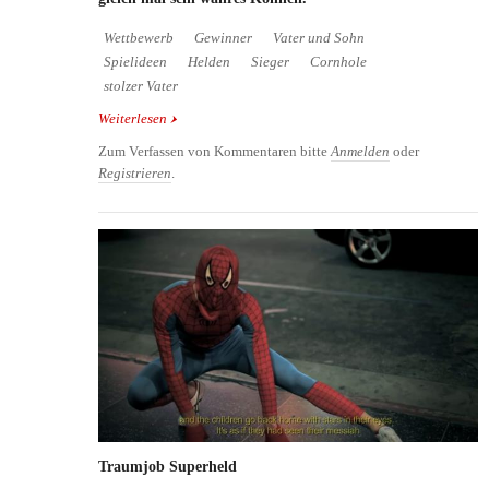
Wettbewerb
Gewinner
Vater und Sohn
Spielideen
Helden
Sieger
Cornhole
stolzer Vater
Weiterlesen
über Cornhole - Dreijähriger Junge zeigt sein
Können
Zum Verfassen von Kommentaren bitte
Anmelden
oder
Registrieren
.
Traumjob Superheld