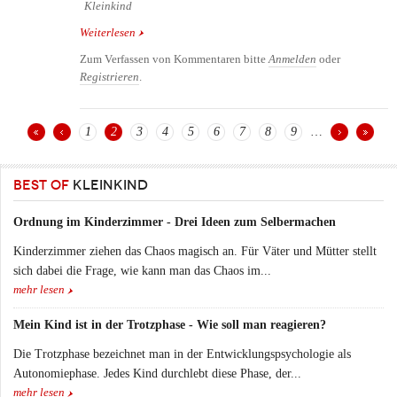
Kleinkind
Weiterlesen
über Flugreisen mit Baby und Kind - Informationen
und Tipps
Zum Verfassen von Kommentaren bitte
Anmelden
oder
Registrieren
.
1
2
3
4
5
6
7
8
9
…
Seiten
BEST OF
KLEINKIND
Ordnung im Kinderzimmer - Drei Ideen zum Selbermachen
Kinderzimmer ziehen das Chaos magisch an. Für Väter und Mütter stellt
sich dabei die Frage, wie kann man das Chaos im...
mehr lesen
Mein Kind ist in der Trotzphase - Wie soll man reagieren?
Die Trotzphase bezeichnet man in der Entwicklungspsychologie als
Autonomiephase. Jedes Kind durchlebt diese Phase, der...
mehr lesen