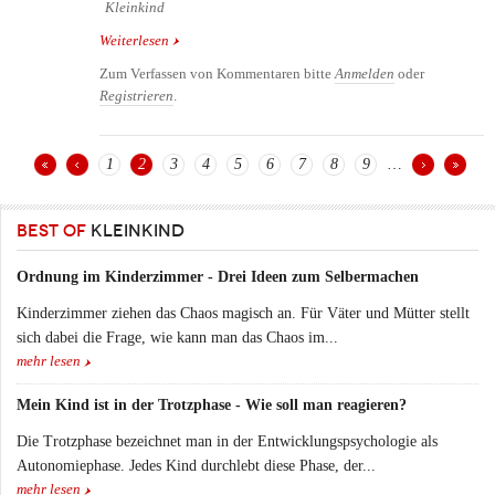
Kleinkind
Weiterlesen
über Flugreisen mit Baby und Kind - Informationen
und Tipps
Zum Verfassen von Kommentaren bitte
Anmelden
oder
Registrieren
.
1
2
3
4
5
6
7
8
9
…
Seiten
BEST OF
KLEINKIND
Ordnung im Kinderzimmer - Drei Ideen zum Selbermachen
Kinderzimmer ziehen das Chaos magisch an. Für Väter und Mütter stellt
sich dabei die Frage, wie kann man das Chaos im...
mehr lesen
Mein Kind ist in der Trotzphase - Wie soll man reagieren?
Die Trotzphase bezeichnet man in der Entwicklungspsychologie als
Autonomiephase. Jedes Kind durchlebt diese Phase, der...
mehr lesen