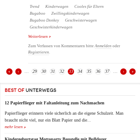
Trend
Kinderwagen
Cooles für Eltern
Bugaboo
Zwillingskinderwagen
Bugaboo Donkey
Geschwisterwagen
Geschwisterkinderwagen
Weiterlesen
über Bugaboo Donkey Kinderwagen für Eltern von
zwei Kindern
Zum Verfassen von Kommentaren bitte
Anmelden
oder
Registrieren
.
…
29
30
31
32
33
34
35
36
37
…
Seiten
BEST OF
UNTERWEGS
12 Papierflieger mit Faltanleitung zum Nachmachen
Papierflieger erinnern viele sicherlich an die eigene Schulzeit. Man
braucht nicht viel, nur ein Blatt Papier und die...
mehr lesen
Kindergeburtstag Mottoparty Baustelle mit Bulldozer