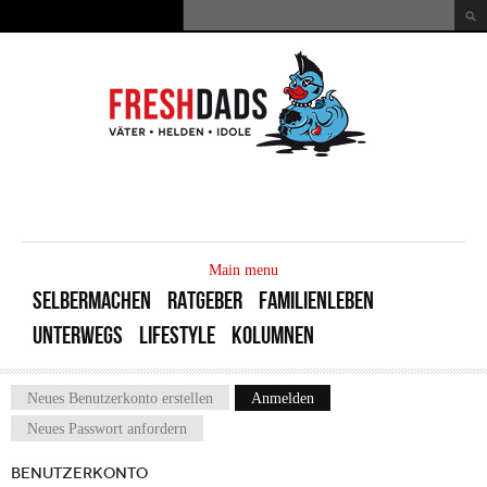
Direkt zum Inhalt
Suche
Suchformular
MAIN
MENU
Main menu
SELBERMACHEN
RATGEBER
FAMILIENLEBEN
UNTERWEGS
LIFESTYLE
KOLUMNEN
Neues Benutzerkonto erstellen
Anmelden
(aktiver Reiter)
Haupt-Reiter
Neues Passwort anfordern
BENUTZERKONTO