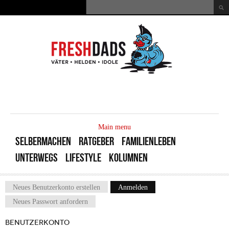
Direkt zum Inhalt
Suche
Suchformular
MAIN
MENU
Main menu
SELBERMACHEN
RATGEBER
FAMILIENLEBEN
UNTERWEGS
LIFESTYLE
KOLUMNEN
Neues Benutzerkonto erstellen
Anmelden
(aktiver Reiter)
Haupt-Reiter
Neues Passwort anfordern
BENUTZERKONTO