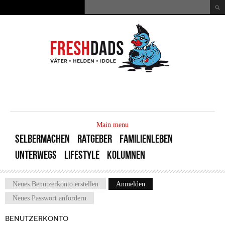
Direkt zum Inhalt
Suche
Suchformular
MAIN
MENU
Main menu
SELBERMACHEN
RATGEBER
FAMILIENLEBEN
UNTERWEGS
LIFESTYLE
KOLUMNEN
Neues Benutzerkonto erstellen
Anmelden
(aktiver Reiter)
Haupt-Reiter
Neues Passwort anfordern
BENUTZERKONTO