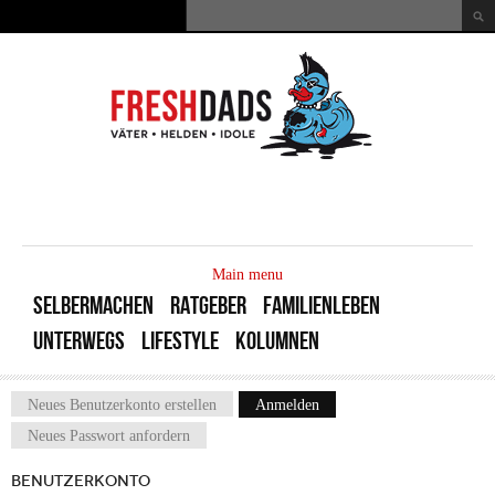
Direkt zum Inhalt
Suche
Suchformular
MAIN
MENU
Main menu
SELBERMACHEN
RATGEBER
FAMILIENLEBEN
UNTERWEGS
LIFESTYLE
KOLUMNEN
Neues Benutzerkonto erstellen
Anmelden
(aktiver Reiter)
Haupt-Reiter
Neues Passwort anfordern
BENUTZERKONTO