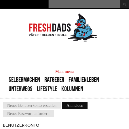
Direkt zum Inhalt
Suche
Suchformular
MAIN
MENU
Main menu
SELBERMACHEN
RATGEBER
FAMILIENLEBEN
UNTERWEGS
LIFESTYLE
KOLUMNEN
Neues Benutzerkonto erstellen
Anmelden
(aktiver Reiter)
Haupt-Reiter
Neues Passwort anfordern
BENUTZERKONTO