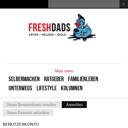
Direkt zum Inhalt
Suche
Suchformular
MAIN
MENU
Main menu
SELBERMACHEN
RATGEBER
FAMILIENLEBEN
UNTERWEGS
LIFESTYLE
KOLUMNEN
Neues Benutzerkonto erstellen
Anmelden
(aktiver Reiter)
Haupt-Reiter
Neues Passwort anfordern
BENUTZERKONTO