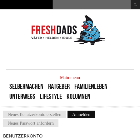
Direkt zum Inhalt
Suche
Suchformular
MAIN
MENU
Main menu
SELBERMACHEN
RATGEBER
FAMILIENLEBEN
UNTERWEGS
LIFESTYLE
KOLUMNEN
Neues Benutzerkonto erstellen
Anmelden
(aktiver Reiter)
Haupt-Reiter
Neues Passwort anfordern
BENUTZERKONTO