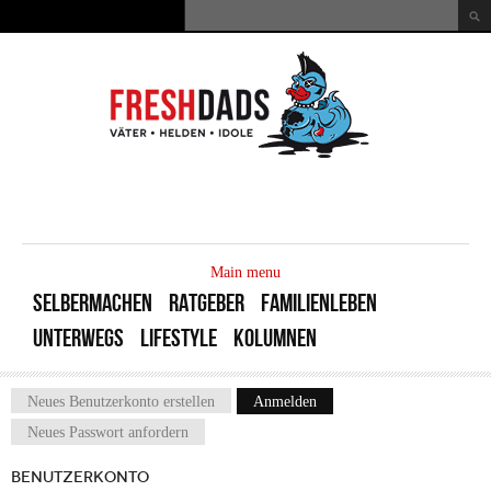
Direkt zum Inhalt
Suche
Suchformular
MAIN
MENU
Main menu
SELBERMACHEN
RATGEBER
FAMILIENLEBEN
UNTERWEGS
LIFESTYLE
KOLUMNEN
Neues Benutzerkonto erstellen
Anmelden
(aktiver Reiter)
Haupt-Reiter
Neues Passwort anfordern
BENUTZERKONTO