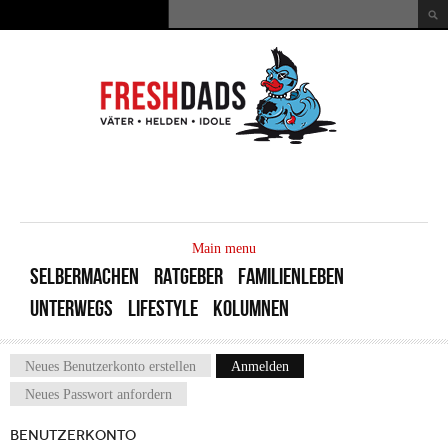
Direkt zum Inhalt
Suche
Suchformular
MAIN
MENU
Main menu
SELBERMACHEN
RATGEBER
FAMILIENLEBEN
UNTERWEGS
LIFESTYLE
KOLUMNEN
Neues Benutzerkonto erstellen
Anmelden
(aktiver Reiter)
Haupt-Reiter
Neues Passwort anfordern
BENUTZERKONTO