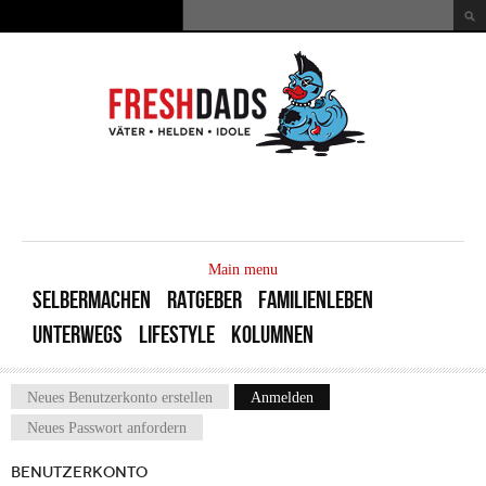
Direkt zum Inhalt
Suche
Suchformular
MAIN
MENU
Main menu
SELBERMACHEN
RATGEBER
FAMILIENLEBEN
UNTERWEGS
LIFESTYLE
KOLUMNEN
Neues Benutzerkonto erstellen
Anmelden
(aktiver Reiter)
Haupt-Reiter
Neues Passwort anfordern
BENUTZERKONTO