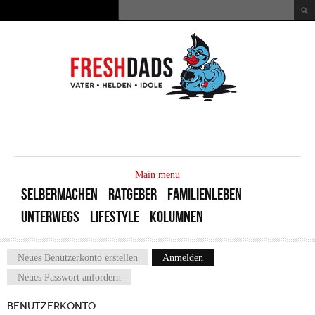
Direkt zum Inhalt
Suche
Suchformular
MAIN
MENU
Main menu
SELBERMACHEN
RATGEBER
FAMILIENLEBEN
UNTERWEGS
LIFESTYLE
KOLUMNEN
Neues Benutzerkonto erstellen
Anmelden
(aktiver Reiter)
Haupt-Reiter
Neues Passwort anfordern
BENUTZERKONTO