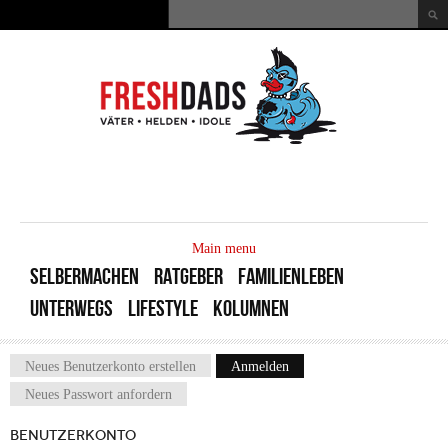
Direkt zum Inhalt
Suche
Suchformular
MAIN
MENU
Main menu
SELBERMACHEN
RATGEBER
FAMILIENLEBEN
UNTERWEGS
LIFESTYLE
KOLUMNEN
Neues Benutzerkonto erstellen
Anmelden
(aktiver Reiter)
Haupt-Reiter
Neues Passwort anfordern
BENUTZERKONTO