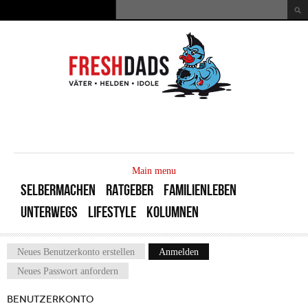
Direkt zum Inhalt
Suche
Suchformular
MAIN
MENU
Main menu
SELBERMACHEN
RATGEBER
FAMILIENLEBEN
UNTERWEGS
LIFESTYLE
KOLUMNEN
Neues Benutzerkonto erstellen
Anmelden
(aktiver Reiter)
Haupt-Reiter
Neues Passwort anfordern
BENUTZERKONTO