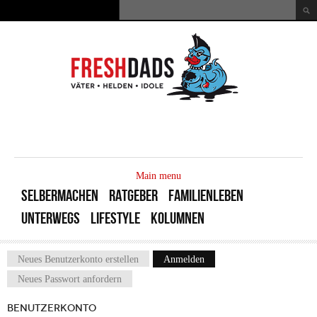
Direkt zum Inhalt
Suche
Suchformular
MAIN
MENU
Main menu
SELBERMACHEN
RATGEBER
FAMILIENLEBEN
UNTERWEGS
LIFESTYLE
KOLUMNEN
Neues Benutzerkonto erstellen
Anmelden
(aktiver Reiter)
Haupt-Reiter
Neues Passwort anfordern
BENUTZERKONTO