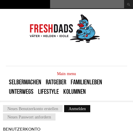
Direkt zum Inhalt
Suche
Suchformular
MAIN
MENU
Main menu
SELBERMACHEN
RATGEBER
FAMILIENLEBEN
UNTERWEGS
LIFESTYLE
KOLUMNEN
Neues Benutzerkonto erstellen
Anmelden
(aktiver Reiter)
Haupt-Reiter
Neues Passwort anfordern
BENUTZERKONTO