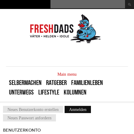
Direkt zum Inhalt
Suche
Suchformular
MAIN
MENU
Main menu
SELBERMACHEN
RATGEBER
FAMILIENLEBEN
UNTERWEGS
LIFESTYLE
KOLUMNEN
Neues Benutzerkonto erstellen
Anmelden
(aktiver Reiter)
Haupt-Reiter
Neues Passwort anfordern
BENUTZERKONTO