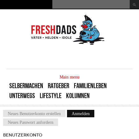
Direkt zum Inhalt
Suche
Suchformular
MAIN
MENU
Main menu
SELBERMACHEN
RATGEBER
FAMILIENLEBEN
UNTERWEGS
LIFESTYLE
KOLUMNEN
Neues Benutzerkonto erstellen
Anmelden
(aktiver Reiter)
Haupt-Reiter
Neues Passwort anfordern
BENUTZERKONTO