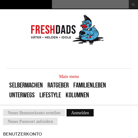
Direkt zum Inhalt
Suche
Suchformular
MAIN
MENU
Main menu
SELBERMACHEN
RATGEBER
FAMILIENLEBEN
UNTERWEGS
LIFESTYLE
KOLUMNEN
Neues Benutzerkonto erstellen
Anmelden
(aktiver Reiter)
Haupt-Reiter
Neues Passwort anfordern
BENUTZERKONTO