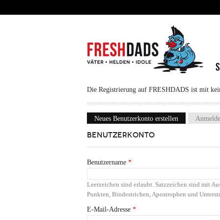
Direkt zum Inhalt
Die Registrierung auf FRESHDADS ist mit keine
Neues Benutzerkonto erstellen
(aktiver Reiter
Anmeld
Haupt-Reiter
BENUTZERKONTO
Benutzername
*
Leerzeichen sind erlaubt. Satzzeichen sind mit 
Punkten, Bindestrichen, Apostrophen und Unterstr
E-Mail-Adresse
*