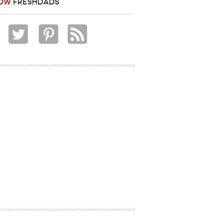
OW
FRESHDADS