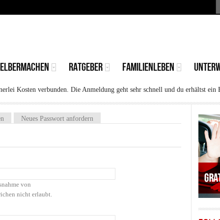
S
MAIN
MENU
SELBERMACHEN
RATGEBER
FAMILIENLEBEN
UNTER
rlei Kosten verbunden. Die Anmeldung geht sehr schnell und du erhältst ein 
)
en
Neues Passwort anfordern
Ausnahme von
ichen nicht erlaubt.