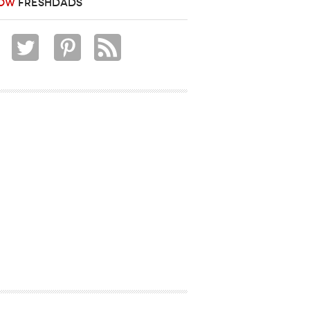
OW
FRESHDADS