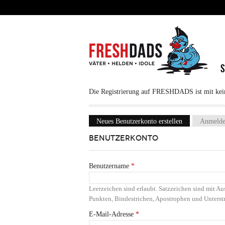
Direkt zum Inhalt
Die Registrierung auf FRESHDADS ist mit keine
Neues Benutzerkonto erstellen
(aktiver Reiter
Anmeld
Haupt-Reiter
BENUTZERKONTO
Benutzername
*
Leerzeichen sind erlaubt. Satzzeichen sind mit 
Punkten, Bindestrichen, Apostrophen und Unterstr
E-Mail-Adresse
*