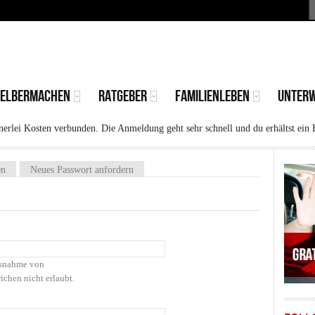
S
MAIN
MENU
SELBERMACHEN
RATGEBER
FAMILIENLEBEN
UNTER
rlei Kosten verbunden. Die Anmeldung geht sehr schnell und du erhältst ein 
)
en
Neues Passwort anfordern
Ausnahme von
ichen nicht erlaubt.