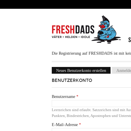
Direkt zum Inhalt
Die Registrierung auf FRESHDADS ist mit keine
Neues Benutzerkonto erstellen
(aktiver Reiter
Anmeld
Haupt-Reiter
BENUTZERKONTO
Benutzername
*
Leerzeichen sind erlaubt. Satzzeichen sind mit 
Punkten, Bindestrichen, Apostrophen und Unterstr
E-Mail-Adresse
*