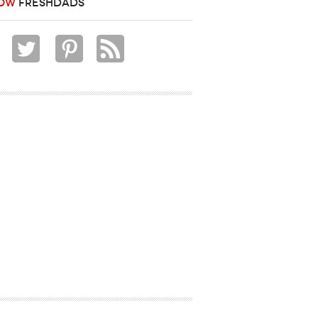
OW
FRESHDADS