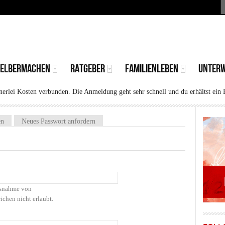
S
MAIN
MENU
SELBERMACHEN
RATGEBER
FAMILIENLEBEN
UNTER
rlei Kosten verbunden. Die Anmeldung geht sehr schnell und du erhältst ein 
)
en
Neues Passwort anfordern
Ausnahme von
ichen nicht erlaubt.