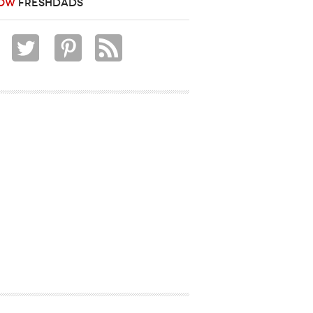
OW
FRESHDADS