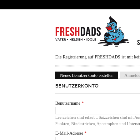
Direkt zum Inhalt
Die Registrierung auf FRESHDADS ist mit keine
Neues Benutzerkonto erstellen
(aktiver Reiter
Anmeld
Haupt-Reiter
BENUTZERKONTO
Benutzername
*
Leerzeichen sind erlaubt. Satzzeichen sind mit 
Punkten, Bindestrichen, Apostrophen und Unterstr
E-Mail-Adresse
*