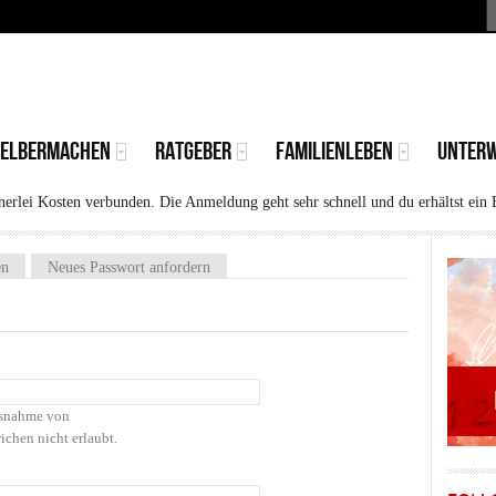
S
MAIN
MENU
SELBERMACHEN
RATGEBER
FAMILIENLEBEN
UNTER
rlei Kosten verbunden. Die Anmeldung geht sehr schnell und du erhältst ein 
)
en
Neues Passwort anfordern
Ausnahme von
ichen nicht erlaubt.