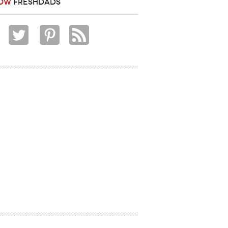
OW
FRESHDADS