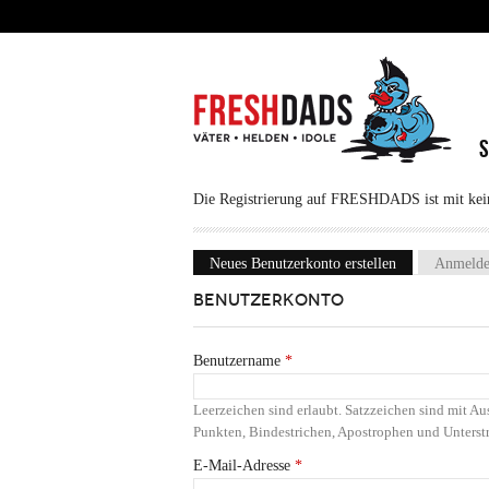
Direkt zum Inhalt
Die Registrierung auf FRESHDADS ist mit keine
Neues Benutzerkonto erstellen
(aktiver Reiter
Anmeld
Haupt-Reiter
BENUTZERKONTO
Benutzername
*
Leerzeichen sind erlaubt. Satzzeichen sind mit 
Punkten, Bindestrichen, Apostrophen und Unterstr
E-Mail-Adresse
*