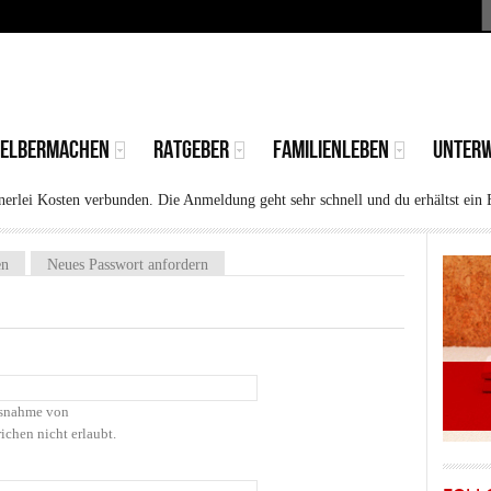
S
MAIN
MENU
SELBERMACHEN
RATGEBER
FAMILIENLEBEN
UNTER
rlei Kosten verbunden. Die Anmeldung geht sehr schnell und du erhältst ein 
)
en
Neues Passwort anfordern
Ausnahme von
ichen nicht erlaubt.