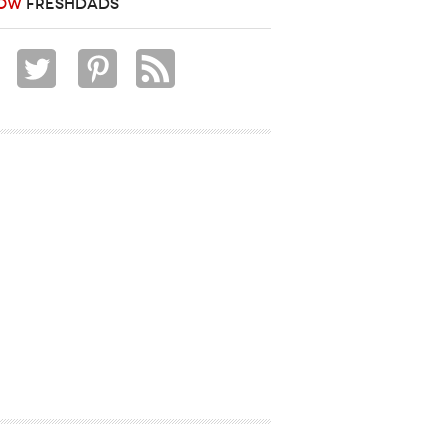
OW
FRESHDADS