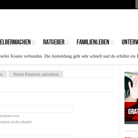
S
MAIN
MENU
SELBERMACHEN
RATGEBER
FAMILIENLEBEN
UNTER
rlei Kosten verbunden. Die Anmeldung geht sehr schnell und du erhältst ein 
)
en
Neues Passwort anfordern
Ausnahme von
ichen nicht erlaubt.