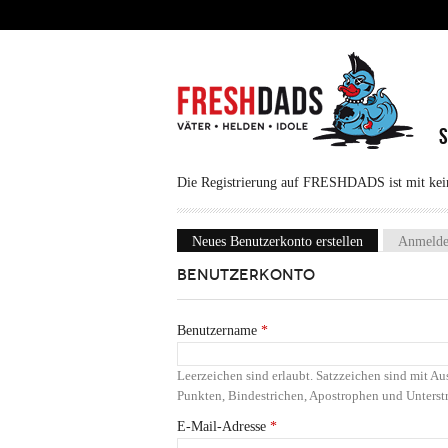
Direkt zum Inhalt
Die Registrierung auf FRESHDADS ist mit keine
Neues Benutzerkonto erstellen
(aktiver Reiter
Anmeld
Haupt-Reiter
BENUTZERKONTO
Benutzername
*
Leerzeichen sind erlaubt. Satzzeichen sind mit 
Punkten, Bindestrichen, Apostrophen und Unterstr
E-Mail-Adresse
*