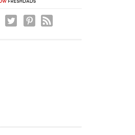
OW
FRESHDADS