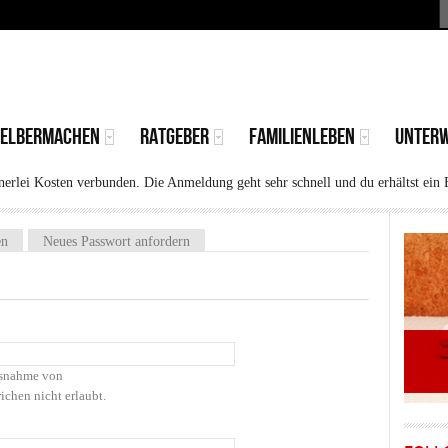
S
MAIN
MENU
SELBERMACHEN
RATGEBER
FAMILIENLEBEN
UNTER
rlei Kosten verbunden. Die Anmeldung geht sehr schnell und du erhältst ein 
)
en
Neues Passwort anfordern
Ausnahme von
ichen nicht erlaubt.