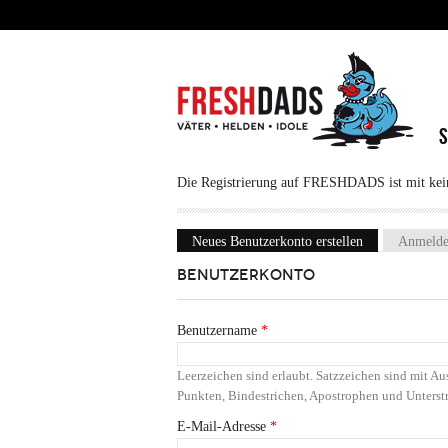
Direkt zum Inhalt
Die Registrierung auf FRESHDADS ist mit keine
Neues Benutzerkonto erstellen
(aktiver Reiter
Anmeld
Haupt-Reiter
BENUTZERKONTO
Benutzername
*
Leerzeichen sind erlaubt. Satzzeichen sind mit 
Punkten, Bindestrichen, Apostrophen und Unterstr
E-Mail-Adresse
*