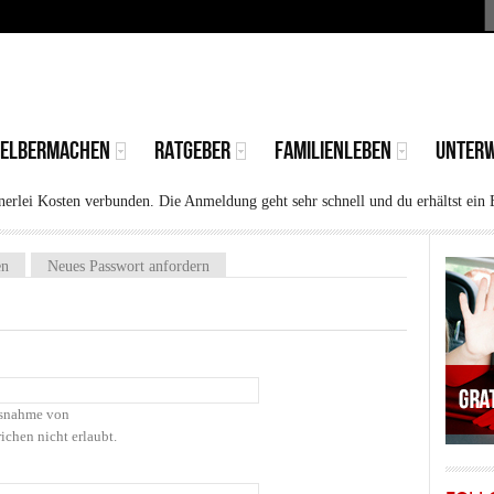
S
MAIN
MENU
SELBERMACHEN
RATGEBER
FAMILIENLEBEN
UNTER
rlei Kosten verbunden. Die Anmeldung geht sehr schnell und du erhältst ein 
)
en
Neues Passwort anfordern
Ausnahme von
ichen nicht erlaubt.