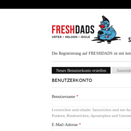
Direkt zum Inhalt
Die Registrierung auf FRESHDADS ist mit keine
Neues Benutzerkonto erstellen
(aktiver Reiter
Anmeld
Haupt-Reiter
BENUTZERKONTO
Benutzername
*
Leerzeichen sind erlaubt. Satzzeichen sind mit 
Punkten, Bindestrichen, Apostrophen und Unterstr
E-Mail-Adresse
*