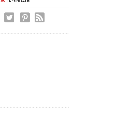
OW
FRESHDADS