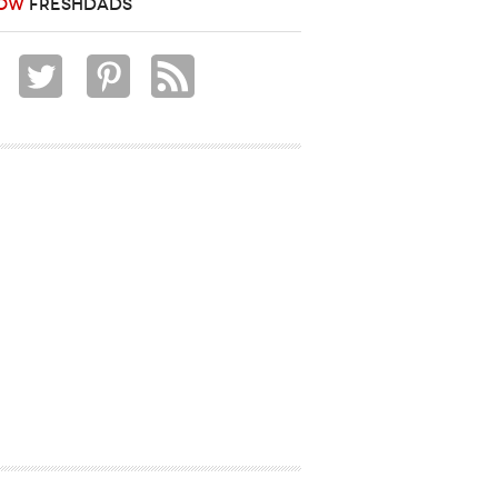
OW
FRESHDADS