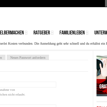
S
MAIN
MENU
SELBERMACHEN
RATGEBER
FAMILIENLEBEN
UNTER
rlei Kosten verbunden. Die Anmeldung geht sehr schnell und du erhältst ein 
)
en
Neues Passwort anfordern
Ausnahme von
ichen nicht erlaubt.