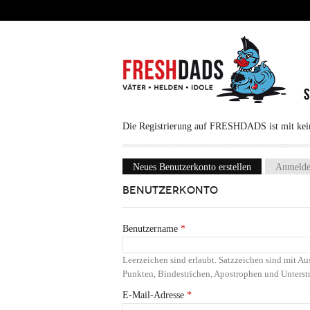
Direkt zum Inhalt
Die Registrierung auf FRESHDADS ist mit keine
Neues Benutzerkonto erstellen
(aktiver Reiter
Anmeld
Haupt-Reiter
BENUTZERKONTO
Benutzername
*
Leerzeichen sind erlaubt. Satzzeichen sind mit 
Punkten, Bindestrichen, Apostrophen und Unterstr
E-Mail-Adresse
*