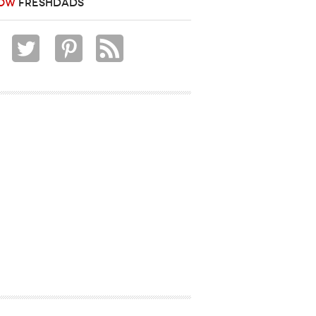
OW
FRESHDADS