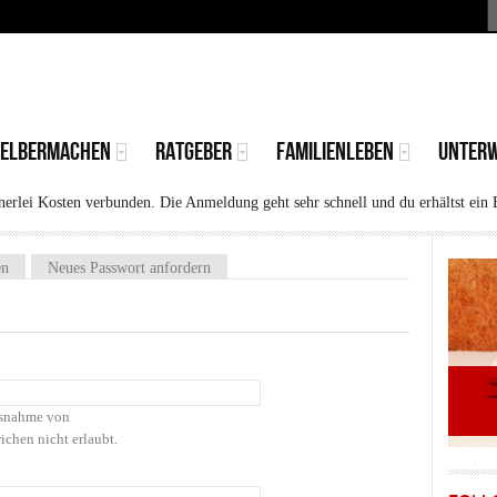
S
MAIN
MENU
SELBERMACHEN
RATGEBER
FAMILIENLEBEN
UNTER
rlei Kosten verbunden. Die Anmeldung geht sehr schnell und du erhältst ein 
)
en
Neues Passwort anfordern
Ausnahme von
ichen nicht erlaubt.