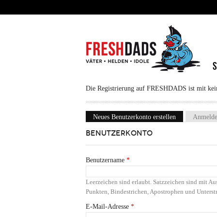
Direkt zum Inhalt
Die Registrierung auf FRESHDADS ist mit keine
Neues Benutzerkonto erstellen
(aktiver Reiter
Anmeld
Haupt-Reiter
BENUTZERKONTO
Benutzername
*
Leerzeichen sind erlaubt. Satzzeichen sind mit 
Punkten, Bindestrichen, Apostrophen und Unterstr
E-Mail-Adresse
*