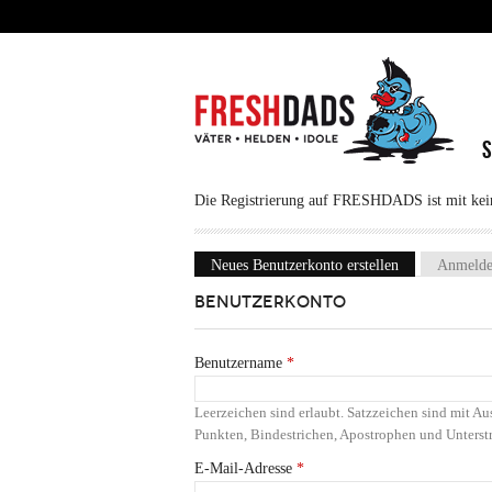
Direkt zum Inhalt
Die Registrierung auf FRESHDADS ist mit keine
Neues Benutzerkonto erstellen
(aktiver Reiter
Anmeld
Haupt-Reiter
BENUTZERKONTO
Benutzername
*
Leerzeichen sind erlaubt. Satzzeichen sind mit 
Punkten, Bindestrichen, Apostrophen und Unterstr
E-Mail-Adresse
*