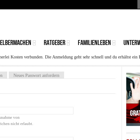
S
MAIN
MENU
SELBERMACHEN
RATGEBER
FAMILIENLEBEN
UNTER
rlei Kosten verbunden. Die Anmeldung geht sehr schnell und du erhältst ein 
)
en
Neues Passwort anfordern
Ausnahme von
ichen nicht erlaubt.