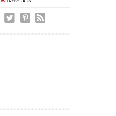
OW
FRESHDADS