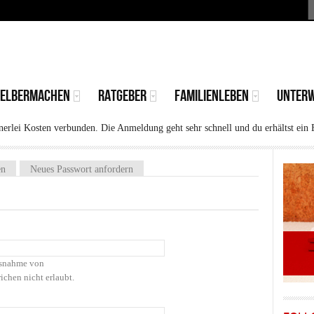
S
MAIN
MENU
SELBERMACHEN
RATGEBER
FAMILIENLEBEN
UNTER
rlei Kosten verbunden. Die Anmeldung geht sehr schnell und du erhältst ein 
)
en
Neues Passwort anfordern
Ausnahme von
ichen nicht erlaubt.