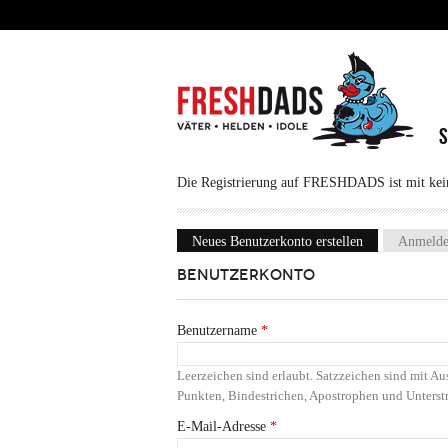
Direkt zum Inhalt
Die Registrierung auf FRESHDADS ist mit keine
Neues Benutzerkonto erstellen
(aktiver Reiter
Anmeld
Haupt-Reiter
BENUTZERKONTO
Benutzername
*
Leerzeichen sind erlaubt. Satzzeichen sind mit 
Punkten, Bindestrichen, Apostrophen und Unterstr
E-Mail-Adresse
*