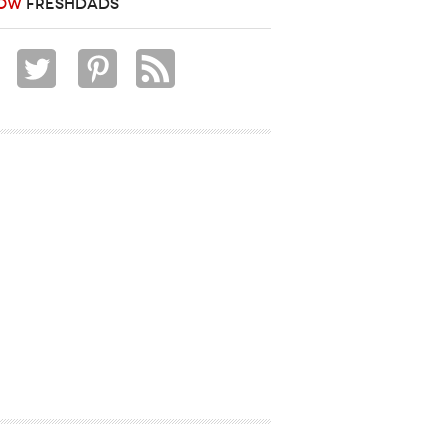
OW
FRESHDADS