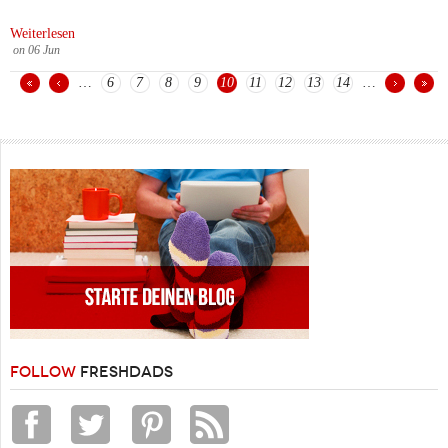
Weiterlesen
on
06
Jun
…
6
7
8
9
10
11
12
13
14
…
Seiten
FOLLOW
FRESHDADS