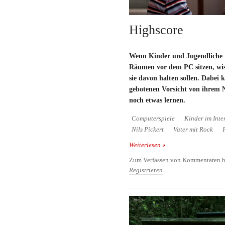
Highscore
Wenn Kinder und Jugendliche 
Räumen vor dem PC sitzen, wiss
sie davon halten sollen. Dabei k
gebotenen Vorsicht von ihrem
noch etwas lernen.
Computerspiele
Kinder im Inte
Nils Pickert
Vater mit Rock
Weiterlesen
über Highscore
Zum Verfassen von Kommentaren b
Registrieren
.