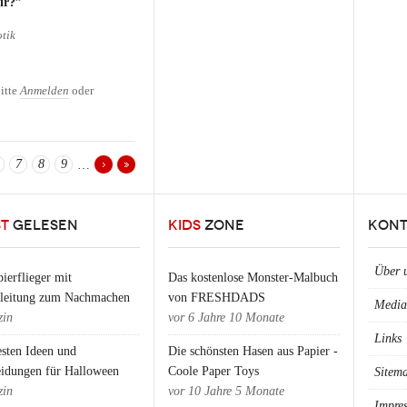
ir?”
tik
er Geburt eines Kindes
itte
Anmelden
oder
7
8
9
…
ST
GELESEN
KIDS
ZONE
KONT
Über 
ierflieger mit
Das kostenlose Monster-Malbuch
nleitung zum Nachmachen
von FRESHDADS
Media
in
vor
6 Jahre 10 Monate
Links
esten Ideen und
Die schönsten Hasen aus Papier -
eidungen für Halloween
Coole Paper Toys
Sitem
in
vor
10 Jahre 5 Monate
Impre