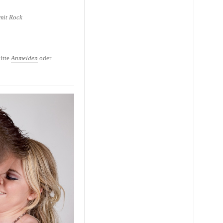
mit Rock
ber Mobbing
itte
Anmelden
oder