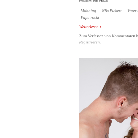
Kolumne | Nils Pickert
Mobbing
Nils Pickert
Vater 
Papa rockt
Weiterlesen
über Ein paar Worte ü
Zum Verfassen von Kommentaren b
Registrieren
.