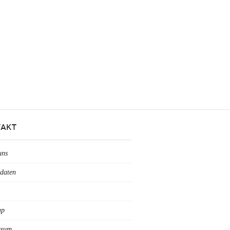
AKT
uns
daten
ap
ssum