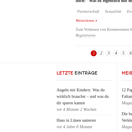
doch: ”Was ist eigentlich mit m
Partnerschaft
Sexualität
Ero
Weiterlesen
über Sexualität nach d
Zum Verfassen von Kommentaren b
Registrieren
.
1
2
3
4
5
6
Seiten
LETZTE
EINTRÄGE
MEI
Angeln mit Kindern: Was du
12 Pap
wirklich brauchst – und was du
Falta
dir sparen kannst
Magaz
vor
4 Monate 2 Wochen
Die b
Haus in Lünen sanieren
Verkl
vor
4 Jahre 8 Monate
Magaz