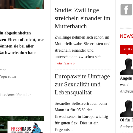
Studie: Zwillinge
streicheln einander im
Mutterbauch
in abgedunkelten
NEW
Zwillinge nehmen sich schon im
en Eltern oft nicht, was
Mutterleib wahr. Sie ertasten und
önnten sie bei aller
BLOG
streicheln einander und
 Nachwuchs durchaus
unterscheiden zwischen sich...
mehr lesen
rnet
Europaweite Umfrage
Papa rockt
Angeln 
zur Sexualität und
was du 
Lebensqualität
Andrea
itte
Anmelden
oder
Sexuelles Selbstvertrauen beim
Mann ist für 95 % der
Erwachsenen in Europa wichtig
Öl für 
für guten Sex. Dies ist ein
Andrea
Ergebnis...