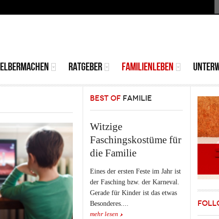
S
MAIN
MENU
SELBERMACHEN
RATGEBER
FAMILIENLEBEN
UNTER
BEST OF
FAMILIE
Witzige
Faschingskostüme für
die Familie
Eines der ersten Feste im Jahr ist
der Fasching bzw. der Karneval.
Gerade für Kinder ist das etwas
FOLL
Besonderes....
mehr lesen