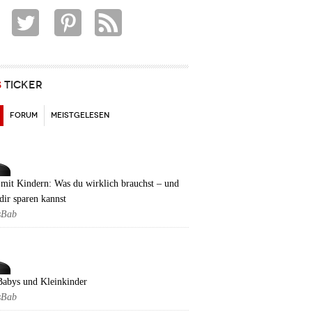
S
TICKER
(AKTIVER REITER)
FORUM
MEISTGELESEN
mit Kindern: Was du wirklich brauchst – und
dir sparen kannst
sBab
Babys und Kleinkinder
sBab