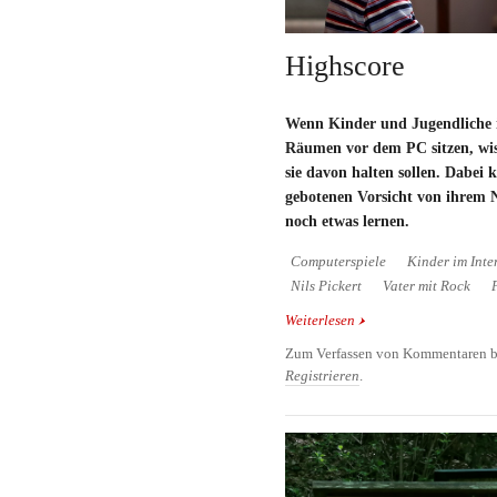
Highscore
Wenn Kinder und Jugendliche 
Räumen vor dem PC sitzen, wiss
sie davon halten sollen. Dabei k
gebotenen Vorsicht von ihrem
noch etwas lernen.
Computerspiele
Kinder im Inte
Nils Pickert
Vater mit Rock
Weiterlesen
über Highscore
Zum Verfassen von Kommentaren b
Registrieren
.