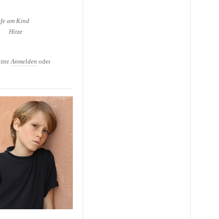
lfe am Kind
Hitze
itte
Anmelden
oder