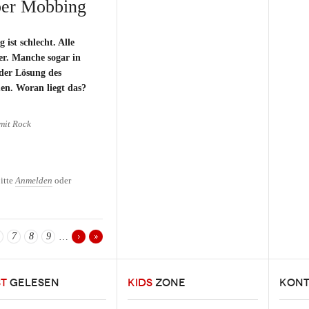
ber Mobbing
ist schlecht. Alle
er. Manche sogar in
der Lösung des
n. Woran liegt das?
mit Rock
ber Mobbing
itte
Anmelden
oder
7
8
9
…
ST
GELESEN
KIDS
ZONE
KONT