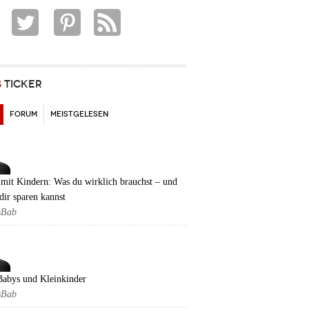
S
TICKER
(AKTIVER REITER)
FORUM
MEISTGELESEN
mit Kindern: Was du wirklich brauchst – und
dir sparen kannst
sBab
Babys und Kleinkinder
sBab