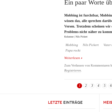
Ein paar Worte ü
Mobbing ist furchtbar, Mobbing 
wissen das, alle sprechen darüb
Versen. Trotzdem scheinen wir 
Problems nicht näher zu komme
Kolumne | Nils Pickert
Mobbing
Nils Pickert
Vater 
Papa rockt
Weiterlesen
über Ein paar Worte ü
Zum Verfassen von Kommentaren b
Registrieren
.
1
2
3
4
5
6
Seiten
LETZTE
EINTRÄGE
MEI