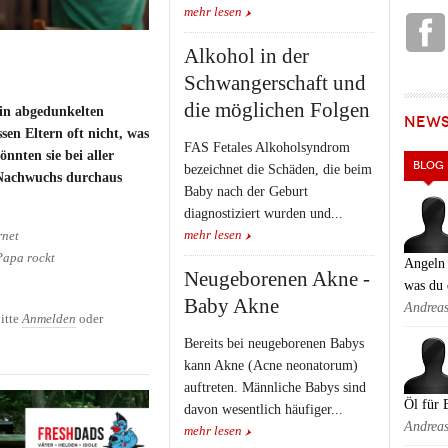
mehr lesen
Alkohol in der
Schwangerschaft und
die möglichen Folgen
in abgedunkelten
NEW
en Eltern oft nicht, was
FAS Fetales Alkoholsyndrom
önnten sie bei aller
BLOG
bezeichnet die Schäden, die beim
 Nachwuchs durchaus
Baby nach der Geburt
diagnostiziert wurden und...
mehr lesen
rnet
Papa rockt
Angeln 
Neugeborenen Akne -
was du 
Baby Akne
Andrea
itte
Anmelden
oder
Bereits bei neugeborenen Babys
kann Akne (Acne neonatorum)
auftreten. Männliche Babys sind
Öl für 
davon wesentlich häufiger...
Andrea
mehr lesen