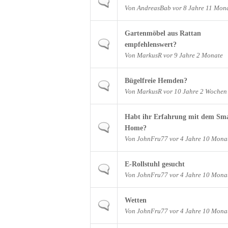
Normales Thema
Von
AndreasBab
vor 8 Jahre 11 Mon
Gartenmöbel aus Rattan
Normales Thema
empfehlenswert?
Von
MarkusR
vor 9 Jahre 2 Monate
Bügelfreie Hemden?
Normales Thema
Von
MarkusR
vor 10 Jahre 2 Wochen
Habt ihr Erfahrung mit dem Sm
Normales Thema
Home?
Von
JohnFru77
vor 4 Jahre 10 Mona
E-Rollstuhl gesucht
Normales Thema
Von
JohnFru77
vor 4 Jahre 10 Mona
Wetten
Normales Thema
Von
JohnFru77
vor 4 Jahre 10 Mona