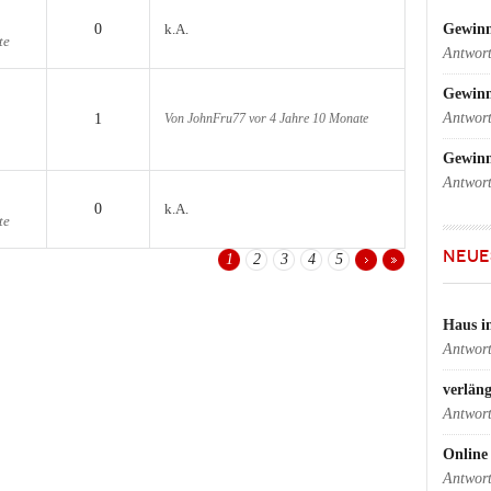
Gewinn
0
k.A.
te
Antwor
Gewin
Antwor
1
Von
JohnFru77
vor 4 Jahre 10 Monate
Gewinn
Antwor
0
k.A.
te
NEUE
1
2
3
4
5
Haus i
Antwor
verlän
Antwor
Online 
Antwor