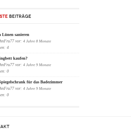
STE
BEITRÄGE
n Lünen sanieren
hnFru77
vor:
4 Jahre 8 Monate
ten:
4
ingbett kaufen?
hnFru77
vor:
4 Jahre 9 Monate
ten:
0
Spiegelschrank für das Badezimmer
hnFru77
vor:
4 Jahre 9 Monate
ten:
0
AKT