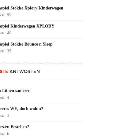
spiel Stokke Xplory Kinderwagen
ten:
59
nspiel Kinderwagen XPLORY
ten:
49
spiel Stokke Bounce n Sleep
ten:
35
STE
ANTWORTEN
n Lünen sanieren
ten:
4
gertes WE, doch wohin?
ten:
3
essen Bestellen?
ten:
6