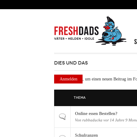
Direkt zum Inhalt
DIES UND DAS
Anmelden
, um einen neuen Beitrag im F
THEMA
Online essen Bestellen?
Normales Thema
Von
rubbaducka
vor 14 Jahre 9 Mon
Schulranzen