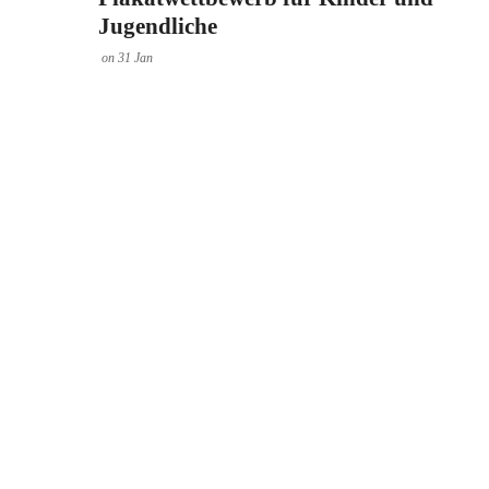
Jugendliche
on
31
Jan