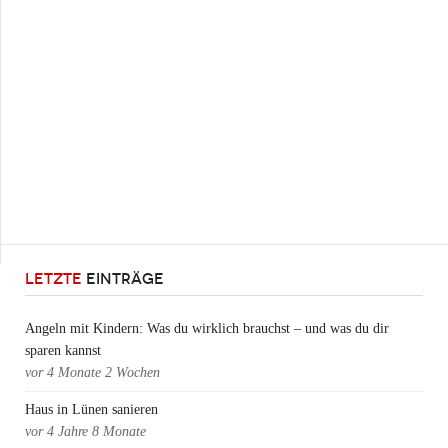
LETZTE
EINTRÄGE
Angeln mit Kindern: Was du wirklich brauchst – und was du dir
sparen kannst
vor
4 Monate 2 Wochen
Haus in Lünen sanieren
vor
4 Jahre 8 Monate