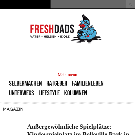
Direkt zum Inhalt
Suche
Suchformular
MAIN
MENU
Main menu
SELBERMACHEN
RATGEBER
FAMILIENLEBEN
UNTERWEGS
LIFESTYLE
KOLUMNEN
MAGAZIN
Außergewöhnliche Spielplätze:
Kinderspielplatz im Belleville Park in