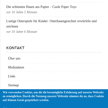
Die schönsten Hasen aus Papier - Coole Paper Toys
vor
10 Jahre 5 Monate
Lustige Osterspiele für Kinder: Osterhasengesichter erwürfeln und
zeichnen
vor
10 Jahre 6 Monate
KONTAKT
Über uns
Mediadaten
Links
Sitemap
Wir verwenden Cookies, um dir die bestmögliche Erfahrung auf unserer Webseite
Impressum
zu ermöglichen. Durch die Nutzung unserer Webseite stimmst du zu, dass Cookies
auf deinem Gerät gespeichert werden.
Datenschutz