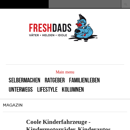
Direkt zum Inhalt
Suche
Suchformular
MAIN
MENU
Main menu
SELBERMACHEN
RATGEBER
FAMILIENLEBEN
UNTERWEGS
LIFESTYLE
KOLUMNEN
MAGAZIN
Coole Kinderfahrzeuge -
Kindermotorräder, Kinderautos,