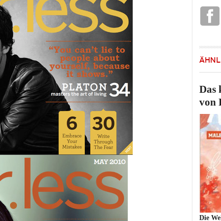
ÄHNL
Das 
von
Die Wel