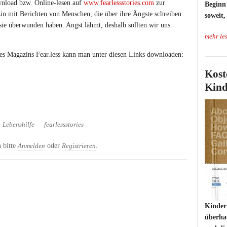
nload bzw. Online-lesen auf
www.fearlessstories.com
zur
Beginn 
zin mit Berichten von Menschen, die über ihre Ängste schreiben
soweit,
ie überwunden haben. Angst lähmt, deshalb sollten wir uns
mehr le
es Magazins Fear.less kann man unter diesen Links downloaden:
Kost
Kind
Lebenshilfe
fearlessstories
 bitte
oder
.
Anmelden
Registrieren
Kinder
überha