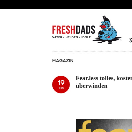
Direkt zum Inhalt
MAGAZIN
Fear.less tolles, ko
19
überwinden
JUN