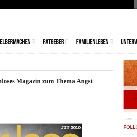
S
MAIN
MENU
SELBERMACHEN
RATGEBER
FAMILIENLEBEN
UNTER
stenloses Magazin zum Thema Angst
FOLL