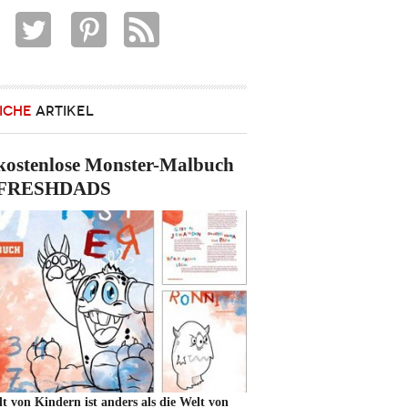
ICHE
ARTIKEL
kostenlose Monster-Malbuch
 FRESHDADS
t von Kindern ist anders als die Welt von