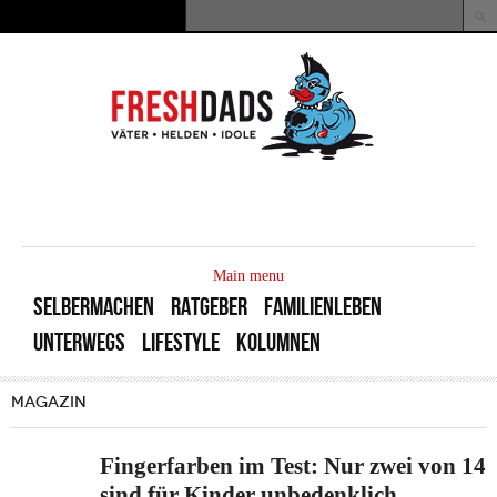
Direkt zum Inhalt
Suche
Suchformular
MAIN
MENU
Main menu
SELBERMACHEN
RATGEBER
FAMILIENLEBEN
UNTERWEGS
LIFESTYLE
KOLUMNEN
MAGAZIN
Fingerfarben im Test: Nur zwei von 14
sind für Kinder unbedenklich